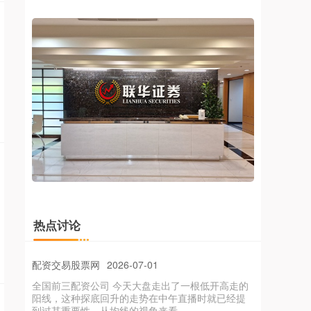
证券股票配资 广电计量：2025年1-2季度订单继续
保持稳健增长
融资配资专业网
2026-05-28
证券之星消息，广电计量(002967)06月30日在投资
者关系平台上答复投资者关心的问题。 投资者提
问：董秘你好，能否介
热点讨论
全国前三配资公司 和讯投顾张汇：大盘转危为安
配资交易股票网
2026-07-01
全国前三配资公司 今天大盘走出了一根低开高走的
阳线，这种探底回升的走势在中午直播时就已经提
到过其重要性。从均线的视角来看