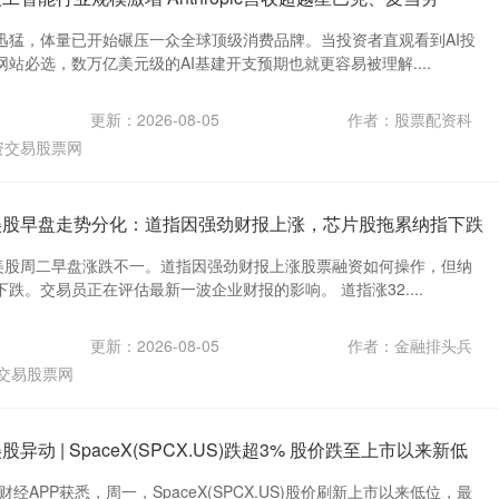
迅猛，体量已开始碾压一众全球顶级消费品牌。当投资者直观看到AI投
站必选，数万亿美元级的AI基建开支预期也就更容易被理解....
更新：2026-08-05
作者：股票配资科
资交易股票网
美股早盘走势分化：道指因强劲财报上涨，芯片股拖累纳指下跌
，美股周二早盘涨跌不一。道指因强劲财报上涨股票融资如何操作，但纳
跌。交易员正在评估最新一波企业财报的影响。 道指涨32....
更新：2026-08-05
作者：金融排头兵
交易股票网
异动 | SpaceX(SPCX.US)跌超3% 股价跌至上市以来新低
经APP获悉，周一，SpaceX(SPCX.US)股价刷新上市以来低位，最