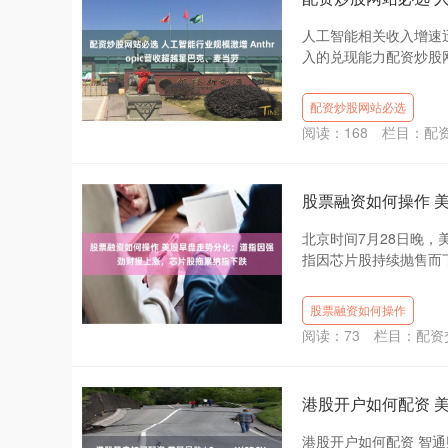
人工智能相关收入增速
入的兑现能力配资炒股网
配资炒股网站必选
阅读：
168
栏目：
配
股票融资如何操作 
北京时间7月28日晚
指因芯片股持续抛售而下
股票融资如何操作
阅读：
73
栏目：
配资
港股开户如何配资 美股
港股开户如何配资 智通财