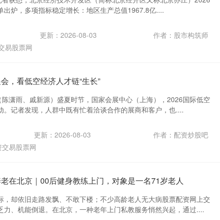
炉，多项指标稳定增长：地区生产总值1967.8亿....
更新：2026-08-03
作者：股市构筑师
交易股票网
会，看低空经济人才链“生长”
（陈潇雨、戚新源）盛夏时节，国家会展中心（上海），2026国际低空
。记者发现，人群中既有忙着洽谈合作的展商和客户，也....
更新：2026-08-03
作者：配资炒股吧
资交易股票网
养老在北京｜00后健身教练上门，对象是一名71岁老人
标，却依旧走路发飘、不敢下楼；不少高龄老人无大病股票配资网上交
力、机能倒退。在北京，一种老年上门私教服务悄然兴起，通过....