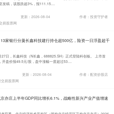
发稿，该股跌超3%，报111.15....
更新：2026-08-04
作者：投资守护者
交易股票网
 13家银行分羹长鑫科技建行持仓超500亿，险资一日浮盈超千
27日，长鑫科技（N长鑫，688825.SH）正式登陆科创板。 上市首
盘价报49.5元/股，盘中涨幅一度超过53....
更新：2026-08-04
作者：配资炒股店
资交易股票网
北京亦庄上半年GDP同比增长6.1%，战略性新兴产业产值增速
记者获悉，北京经济技术开发区（简称北京经开区又称北京亦庄）2026