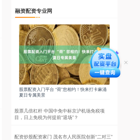
不只是倒计时本身，而是心里那四
融资配资专业网
在线股票配资开户 爱博诺德提名李训虎为第三届董
事会独立董事候选人，符合任职资格要求
配资交易股票网
2026-05-25
中访网数据 爱博诺德(北京)医疗科技股份有限公司
(以下简称“爱博诺德”)董事会提名李训虎为公司第三
届董事会独立董事候选
股票配资线上平台 6月18日中控技术现1笔折价20%
的大宗交易 合计成交276.16万元
配资交易股票网
2026-05-26
证券之星消息，6月18日中控技术发生大宗交易，交
股票配资入门平台 “荷”您相约！快来打卡麻涌
易数据如下： 大宗交易成交价格34.52元，相对当日
夏日专属美景
收盘价折价20%，成
股票几倍杠杆 中国中免中标京沪机场免税项
配资炒股是什么 爱博医疗拟使用4055.61万元募集
目，日上免税为何提前“退场”？
资金置换预先投入自筹资金
配资交易股票网
2026-05-25
配资炒股配资家门 茂名市人民医院创新“二对三”
中访网数据 爱博诺德(北京)医疗科技股份有限公司