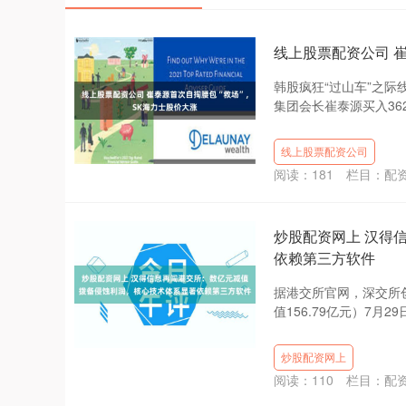
线上股票配资公司 
韩股疯狂“过山车”之际
集团会长崔泰源买入362
线上股票配资公司
阅读：
181
栏目：
配
炒股配资网上 汉得
依赖第三方软件
据港交所官网，深交所创
值156.79亿元）7月
炒股配资网上
阅读：
110
栏目：
配