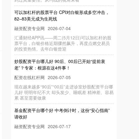
可以加杠杆的股票平台 CPI对白银形成多空冲击，
82–83美元成为生死线
融资配资专业网
2026-07-04
汇通财经APP讯——周二(5月12日)可以加杠杆的股
票平台，白银价格近期骤然飙升，再度点燃交易员
的投资热情。去年白银曾迎
炒股配资平台哪儿好 90后、00后已开始“提前衰
老”？专家：根源在这4件事！
配资在线杠杆网
2026-07-05
现在越来越多“90后”“00后”走进诊室炒股配资平台哪
儿好 明明年纪不大 却头发少、睡眠差 精神差、容易
累 甚至需要做康
基金配资平台哪个好 中考倒计时，这份“安心指南”
请收好
融资配资专业网
2026-07-17
基金配资平台哪个好 中考倒计时，这几个字本身已
经够让人心跳加速了。但此时让你睡不着的，可能