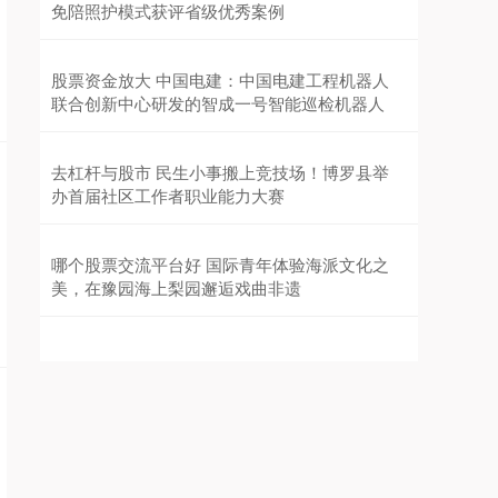
(证券代码：688050，证券简称：爱博医疗)于2025
免陪照护模式获评省级优秀案例
年5月29日召
股票资金放大 中国电建：中国电建工程机器人
联合创新中心研发的智成一号智能巡检机器人
去杠杆与股市 民生小事搬上竞技场！博罗县举
办首届社区工作者职业能力大赛
哪个股票交流平台好 国际青年体验海派文化之
美，在豫园海上梨园邂逅戏曲非遗