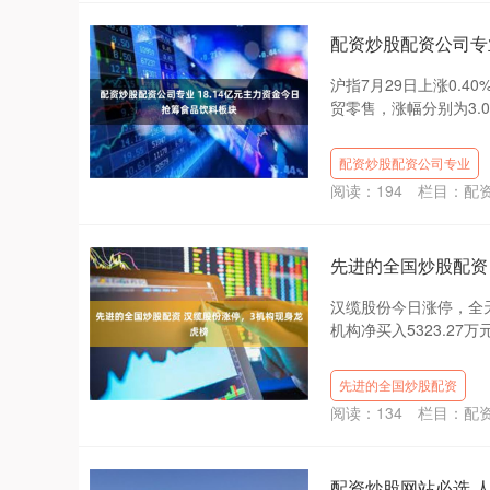
配资炒股配资公司专业
沪指7月29日上涨0.
贸零售，涨幅分别为3.07
配资炒股配资公司专业
阅读：
194
栏目：
配
先进的全国炒股配资
汉缆股份今日涨停，全天换
机构净买入5323.27万元
先进的全国炒股配资
阅读：
134
栏目：
配
配资炒股网站必选 人